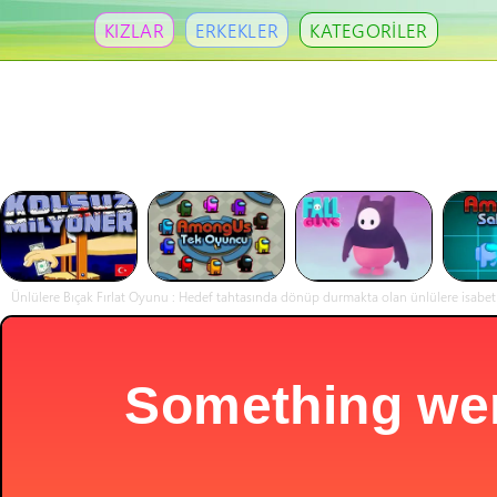
KIZLAR
ERKEKLER
KATEGORİLER
Ünlülere Bıçak Fırlat Oyunu : Hedef tahtasında dönüp durmakta olan ünlülere isabet e
isabet ederse sağlıkları düşecek ve can alıcı noktadan vurursan da