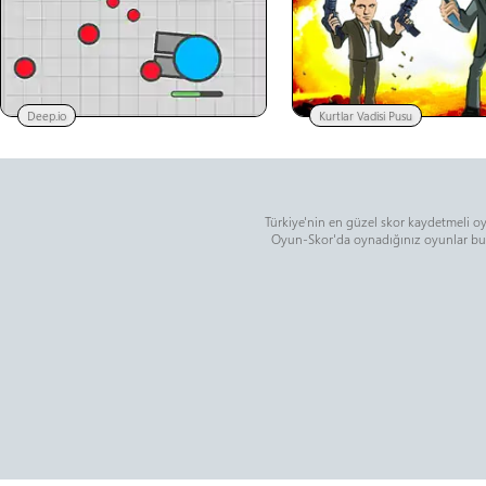
Deep.io
Kurtlar Vadisi Pusu
Türkiye'nin en güzel skor kaydetmeli oyu
Oyun-Skor'da oynadığınız oyunlar bu oy